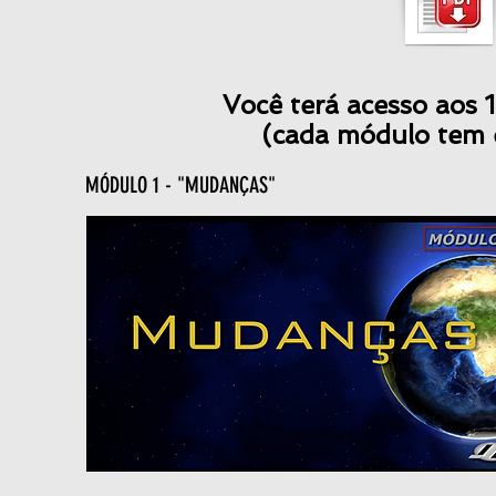
Você terá acesso aos 
(cada módulo tem 
MÓDULO 1 - "MUDANÇAS"
“Creio que um d
moveres de Deus se
no mercado
Bill