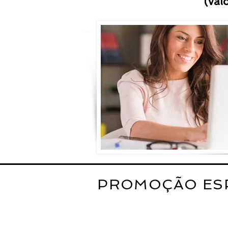
(val
PROMOÇÃO ESPE