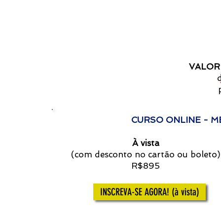
VALOR
CURSO ONLINE - M
À vista
(com desconto no cartão ou boleto)
R$895
INSCREVA-SE AGORA! (à vista)