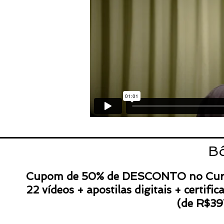
B
Cupom de 50% de DESCONTO no Curso 
22 vídeos + apostilas digitais + certifi
(de R$39